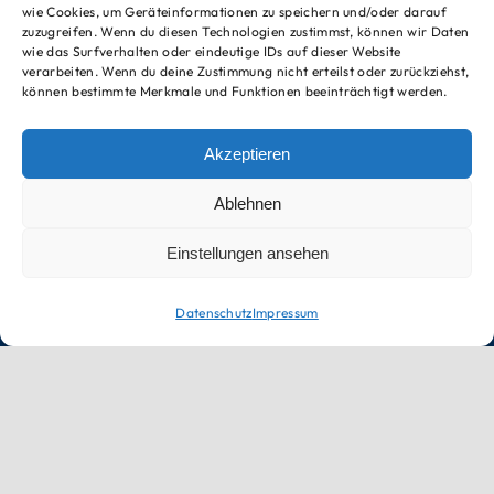
wie Cookies, um Geräteinformationen zu speichern und/oder darauf
zuzugreifen. Wenn du diesen Technologien zustimmst, können wir Daten
Sa. 9 – 12 Uhr
wie das Surfverhalten oder eindeutige IDs auf dieser Website
verarbeiten. Wenn du deine Zustimmung nicht erteilst oder zurückziehst,
können bestimmte Merkmale und Funktionen beeinträchtigt werden.
Termin vereinbaren
Akzeptieren
Kontakt
Ablehnen
Einstellungen ansehen
Medizinisches Fachzentrum für
Kleintiere
Datenschutz
Impressum
Bismarckstr. 45
27749 Delmenhorst
04221 / 6311
info@vivus.vet