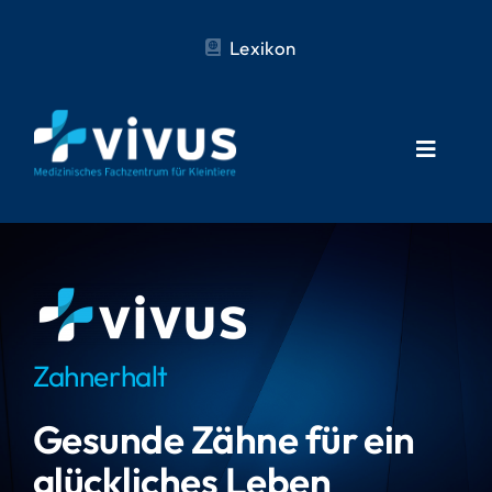
Zum
Lexikon
Inhalt
springen
Toggle
Navigat
VIVUS
Fachgebiete
Zahnerhalt
Notfall
Gesunde Zähne für ein
glückliches Leben
Karriere